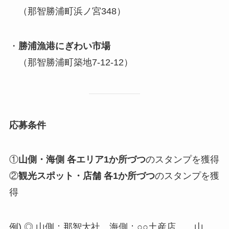
（那智勝浦町浜ノ宮348）
・
勝浦漁港にぎわい市場
（那智勝浦町築地7-12-12）
応募条件
①
山側・海側 各エリア1か所づつ
のスタンプを獲得
②
観光スポット・店舗 各1か所づつ
のスタンプを獲
得
例) ◎ 山側：那智大社 海側：○○土産店 山