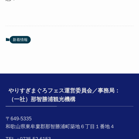
新着情報
やりすぎまぐろフェス運営委員会／事務局：
（一社）那智勝浦観光機構
〒649-5335
和歌山県東牟婁郡那智勝浦町築地６丁目１番地４